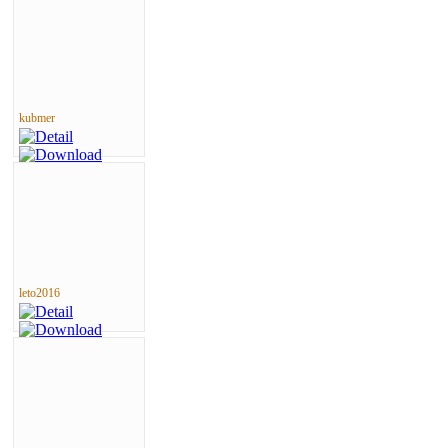
kubmer
leto2016