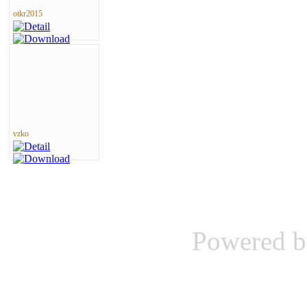
otkr2015
vzko
Powered 